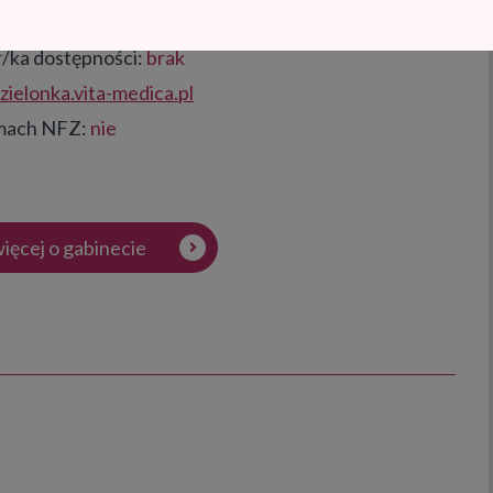
:
zielonka@vita-medica.pl
/ka dostępności:
brak
ielonka.vita-medica.pl
amach NFZ:
nie
ięcej o gabinecie