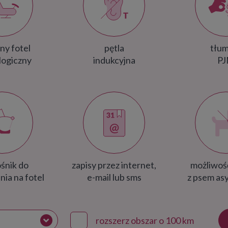
ny fotel
pętla
tłu
logiczny
indukcyjna
P
śnik do
zapisy przez internet,
możliwoś
nia na fotel
e-mail lub sms
z psem as
rozszerz obszar o 100 km