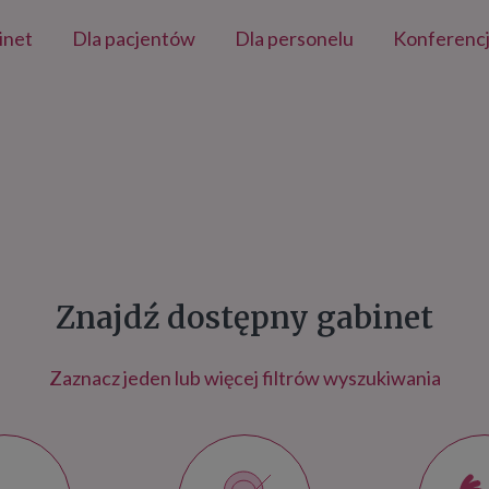
inet
Dla pacjentów
Dla personelu
Konferenc
Znajdź dostępny gabinet
Zaznacz jeden lub więcej filtrów wyszukiwania