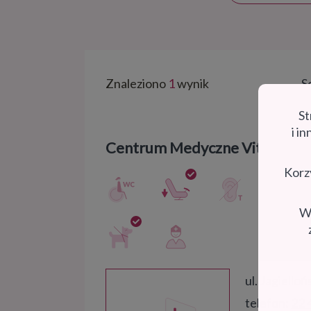
Znaleziono
1
wynik
S
St
i i
Centrum Medyczne Vita-Medic
Korzy
Wc
ul. Jagiello
telefon:
22 