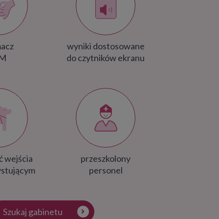
macz
wyniki dostosowane
JM
do czytników ekranu
ć wejścia
przeszkolony
ystującym
personel
Szukaj gabinetu