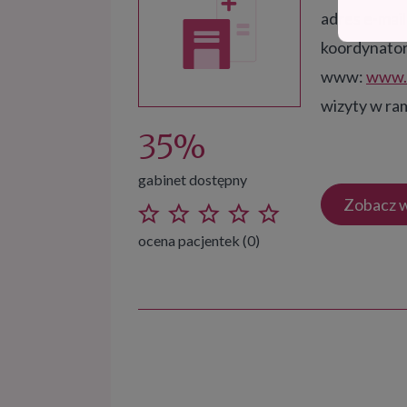
adres e-mail
koordynator
www:
www.z
wizyty w r
35%
gabinet dostępny
Zobacz w
ocena pacjentek (0)