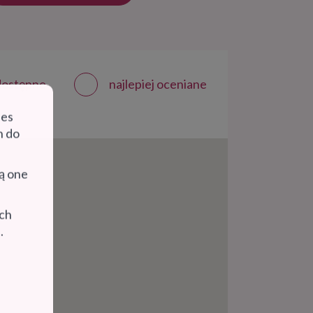
 dostępne
najlepiej oceniane
ies
h do
gą one
ych
.