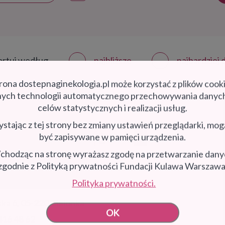
ortuj według
najbliższe
najbardziej
rona dostepnaginekologia.pl może korzystać z plików cook
nnych technologii automatycznego przechowywania danyc
a Zielonka
celów statystycznych i realizacji usług.
stając z tej strony bez zmiany ustawień przeglądarki, mo
być zapisywane w pamięci urządzenia.
hodząc na stronę wyrażasz zgodę na przetwarzanie dan
zgodnie z Polityką prywatności Fundacji Kulawa Warszawa
Polityka prywatności.
ńska 6, 05-220 Zielonka
OK
416 48 62