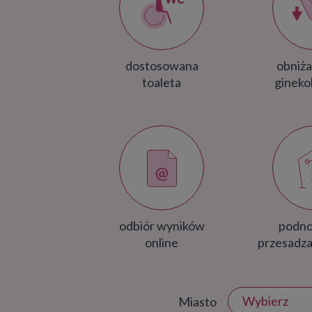
dostosowana
obniża
toaleta
gineko
odbiór wyników
podno
online
przesadza
Wybierz
Miasto