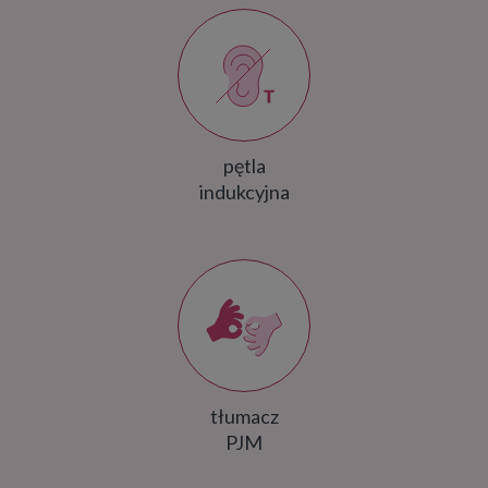
pętla
indukcyjna
tłumacz
PJM