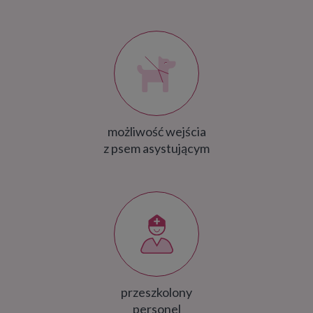
możliwość wejścia
z psem asystującym
przeszkolony
personel