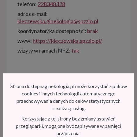
telefon:
228348328
adres e-mail:
kleczewska.ginekologia@spzzlo.pl
koordynator/ka dostępności:
brak
www:
https://kleczewska.spzzlo.pl/
wizyty w ramach NFZ:
tak
Zobacz więcej o gabinecie
Strona dostepnaginekologia.pl może korzystać z plików
cookies i innych technologii automatycznego
przechowywania danych do celów statystycznych
i realizacji usług.
Korzystając z tej strony bez zmiany ustawień
przeglądarki, mogą one być zapisywane w pamięci
SPZZLO Warszawa Żoliborz-
urządzenia.