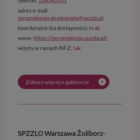
telefon:
228342431
adres e-mail:
zeromskiego.ginekologia@spzzlo.pl
koordynator/ka dostępności:
brak
www:
https://zeromskiego.spzzlo.pl/
wizyty w ramach NFZ:
tak
Zobacz więcej o gabinecie
SPZZLO Warszawa Żoliborz-