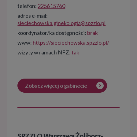
telefon:
225615760
adres e-mail:
sieciechowska.ginekologia@spzzlo.pl
koordynator/ka dostępności:
brak
www:
https://sieciechowska.spzzlo.pl/
wizyty w ramach NFZ:
tak
Zobacz więcej o gabinecie
SPZZLO Warszawa Żoliborz-