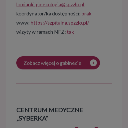
lomianki.ginekologia@spzzlo.pl
koordynator/ka dostępności:
brak
www:
https://szpitalna.spzzlo.pl/
wizyty w ramach NFZ:
tak
Zobacz więcej o gabinecie
CENTRUM MEDYCZNE
„SYBERKA”